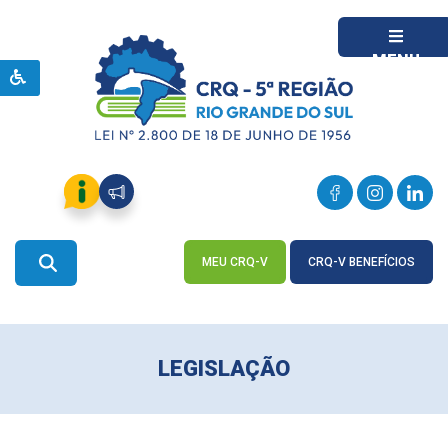
MENU
MEU CRQ-V
CRQ-V BENEFÍCIOS
ACESSE
ACESSE
LEGISLAÇÃO