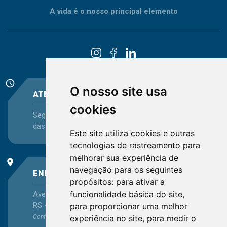
A vida é o nosso principal elemento
schedule
O nosso site usa
ATENDIMENTO
cookies
Segunda-feira a Sexta-feira - das 08:30 às 12:15 e
das 13:30 às 16:45
Este site utiliza cookies e outras
tecnologias de rastreamento para
melhorar sua experiência de
place
navegação para os seguintes
ENDEREÇO
propósitos:
para ativar a
funcionalidade básica do site
,
Avenida Itaqui, 45, Bairro Petrópolis, Porto Alegre -
RS - CEP 90460-140
para proporcionar uma melhor
experiência no site
,
para medir o
Confira as demais
localizações
no Estado