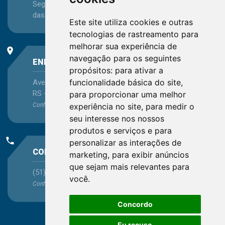
Segunda-feira a Sexta-feira - das 08:30 às 12:15 e
das 13:30 às 16:45
Este site utiliza cookies e outras
tecnologias de rastreamento para
melhorar sua experiência de
place
navegação para os seguintes
ENDEREÇO
propósitos:
para ativar a
funcionalidade básica do site
,
Avenida Itaqui, 45, Bairro Petrópolis, Porto Alegre -
RS - CEP 90460-140
para proporcionar uma melhor
experiência no site
,
para medir o
Confira as demais
localizações
no Estado
seu interesse nos nossos
produtos e serviços e para
phone
personalizar as interações de
CONTATO
marketing
,
para exibir anúncios
que sejam mais relevantes para
(51) 3330-5659
você
.
Confira os e-mails
aqui
Concordo
Eu recuso