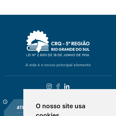
A vida é o nosso principal elemento
schedule
O nosso site usa
ATENDIMENTO
cookies