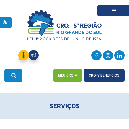
MENU
MEU CRQ-V
CRQ-V BENEFÍCIOS
ACESSE
ACESSE
SERVIÇOS