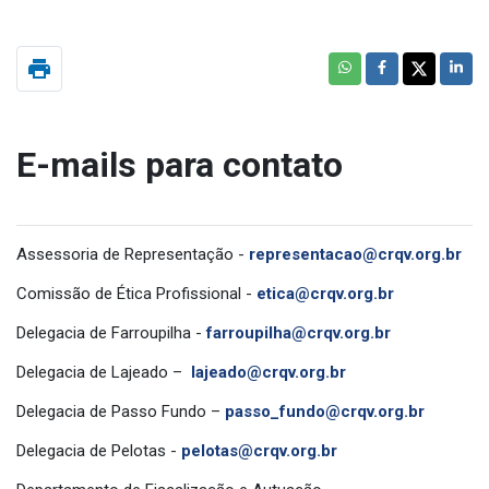
print
E-mails para contato
Assessoria de Representação -
representacao@crqv.org.br
Comissão de Ética Profissional -
etica@crqv.org.br
Delegacia de Farroupilha -
farroupilha@crqv.org.br
Delegacia de Lajeado –
lajeado@crqv.org.br
Delegacia de Passo Fundo –
passo_fundo@crqv.org.br
Delegacia de Pelotas -
pelotas@crqv.org.br