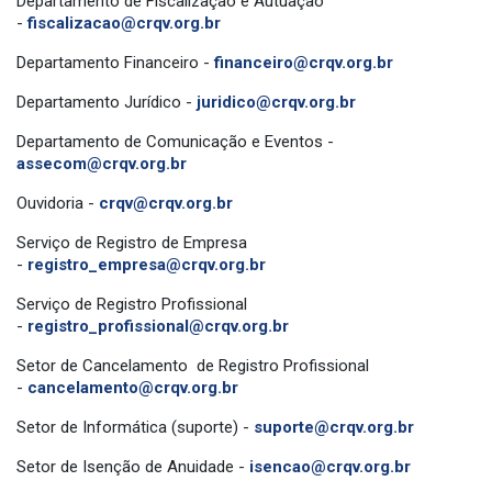
Departamento de Fiscalização e Autuação
-
fiscalizacao@crqv.org.br
Departamento Financeiro -
financeiro@crqv.org.br
Departamento Jurídico -
juridico@crqv.org.br
Departamento de Comunicação e Eventos -
assecom@crqv.org.br
Ouvidoria -
crqv@crqv.org.br
Serviço de Registro de Empresa
-
registro_empresa@crqv.org.br
Serviço de Registro Profissional
-
registro_profissional@crqv.org.br
Setor de Cancelamento de Registro Profissional
-
cancelamento@crqv.org.br
Setor de Informática (suporte) -
suporte@crqv.org.br
Setor de Isenção de Anuidade -
isencao@crqv.org.br