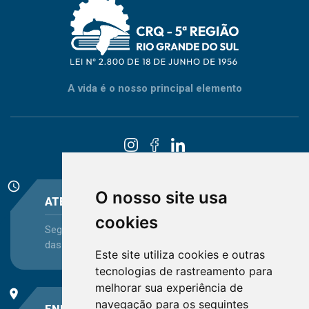
A vida é o nosso principal elemento
schedule
O nosso site usa
ATENDIMENTO
cookies
Segunda-feira a Sexta-feira - das 08:30 às 12:15 e
das 13:30 às 16:45
Este site utiliza cookies e outras
tecnologias de rastreamento para
melhorar sua experiência de
place
navegação para os seguintes