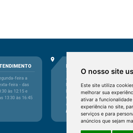
place
phone
TENDIMENTO
ENDEREÇO
O nosso site u
egunda-feira a
Avenida Itaqui, 45,
xta-feira - das
Bairro Petrópolis,
Este site utiliza cooki
:30 às 12:15 e
Porto Alegre - RS -
melhorar sua experiên
as 13:30 às 16:45
CEP 90460-140
ativar a funcionalidade
Confira as demais
experiência no site
,
par
localizações
no Estado
serviços e para person
anúncios que sejam ma