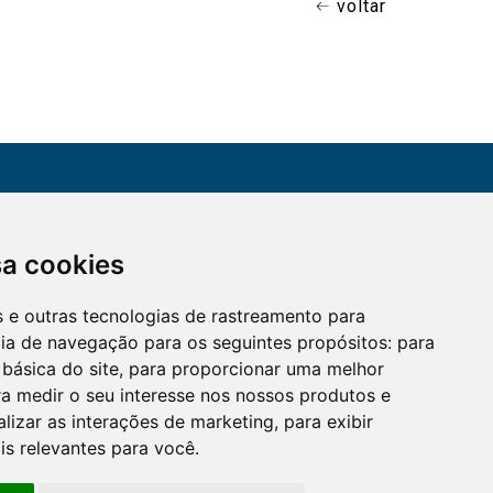
voltar
CONTATO
sa cookies
Assine a nossa
(51) 3330-5659
newsletter
es e outras tecnologias de rastreamento para
Confira os e-mails
aqui
cia de navegação para os seguintes propósitos:
para
 básica do site
,
para proporcionar uma melhor
a medir o seu interesse nos nossos produtos e
alizar as interações de marketing
,
para exibir
is relevantes para você
.