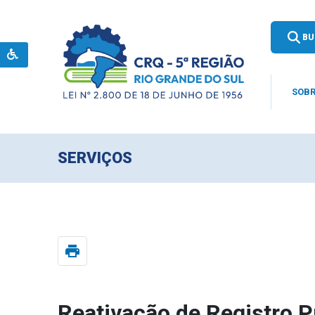
BU
SOBR
SERVIÇOS
print
Reativação de Registro P