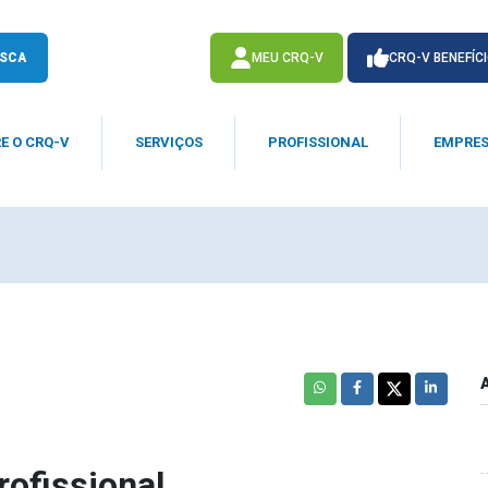
SCA
MEU CRQ-V
CRQ-V BENEFÍC
E O CRQ-V
SERVIÇOS
PROFISSIONAL
EMPRE
ACESSE
ACESSE
rofissional