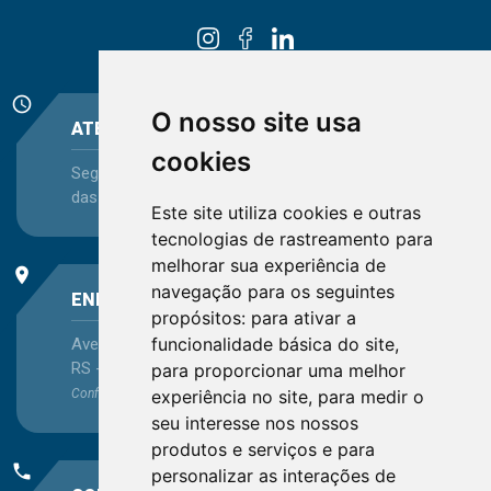
schedule
O nosso site usa
ATENDIMENTO
cookies
Segunda-feira a Sexta-feira - das 08:30 às 12:15 e
das 13:30 às 16:45
Este site utiliza cookies e outras
tecnologias de rastreamento para
melhorar sua experiência de
place
navegação para os seguintes
ENDEREÇO
propósitos:
para ativar a
funcionalidade básica do site
,
Avenida Itaqui, 45, Bairro Petrópolis, Porto Alegre -
RS - CEP 90460-140
para proporcionar uma melhor
experiência no site
,
para medir o
Confira as demais
localizações
no Estado
seu interesse nos nossos
produtos e serviços e para
phone
personalizar as interações de