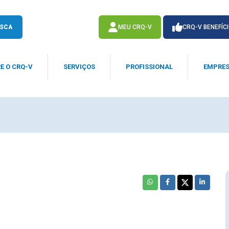
SCA
MEU CRQ-V
CRQ-V BENEFÍC
E O CRQ-V
SERVIÇOS
PROFISSIONAL
EMPRE
ACESSE
ACESSE