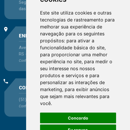
Segunda-feira a Sexta-feira - das 08:30 às 12:15 e
das 13:30 às 16:45
Este site utiliza cookies e outras
tecnologias de rastreamento para
melhorar sua experiência de
place
navegação para os seguintes
ENDEREÇO
propósitos:
para ativar a
funcionalidade básica do site
,
Avenida Itaqui, 45, Bairro Petrópolis, Porto Alegre -
RS - CEP 90460-140
para proporcionar uma melhor
experiência no site
,
para medir o
Confira as demais
localizações
no Estado
seu interesse nos nossos
produtos e serviços e para
phone
personalizar as interações de
CONTATO
marketing
,
para exibir anúncios
que sejam mais relevantes para
(51) 3330-5659
você
.
Confira os e-mails
aqui
Concordo
Eu recuso