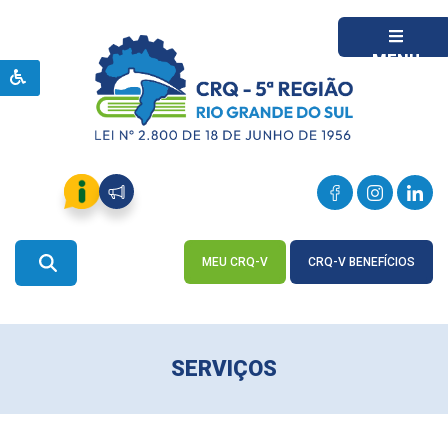
MENU
MEU CRQ-V
CRQ-V BENEFÍCIOS
ACESSE
ACESSE
SERVIÇOS