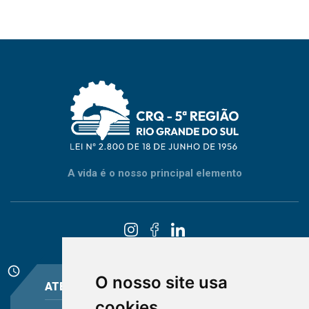
A vida é o nosso principal elemento
schedule
O nosso site usa
ATENDIMENTO
cookies