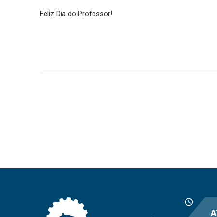
Feliz Dia do Professor!
schedule
A