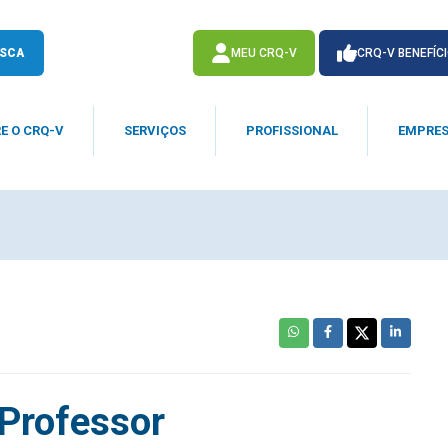
SCA
MEU CRQ-V
CRQ-V BENEFÍC
E O CRQ-V
SERVIÇOS
PROFISSIONAL
EMPRE
ACESSE
ACESSE
 Professor