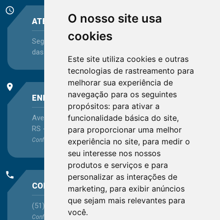
schedule
O nosso site usa
ATENDIMENTO
cookies
Segunda-feira a Sexta-feira - das 08:30 às 12:15 e
das 13:30 às 16:45
Este site utiliza cookies e outras
tecnologias de rastreamento para
melhorar sua experiência de
place
navegação para os seguintes
ENDEREÇO
propósitos:
para ativar a
funcionalidade básica do site
,
Avenida Itaqui, 45, Bairro Petrópolis, Porto Alegre -
RS - CEP 90460-140
para proporcionar uma melhor
Confira as demais
localizações
no Estado
experiência no site
,
para medir o
seu interesse nos nossos
produtos e serviços e para
phone
personalizar as interações de
CONTATO
marketing
,
para exibir anúncios
que sejam mais relevantes para
(51) 3330-5659
você
.
Confira os e-mails
aqui