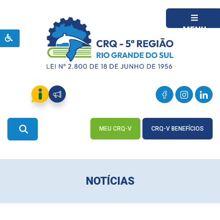
MENU
MEU CRQ-V
CRQ-V BENEFÍCIOS
ACESSE
ACESSE
NOTÍCIAS