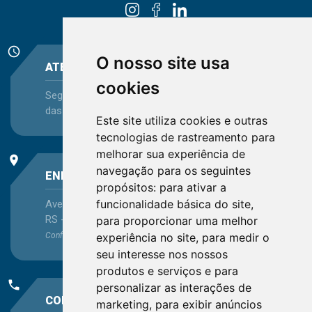
schedule
O nosso site usa
ATENDIMENTO
cookies
Segunda-feira a Sexta-feira - das 08:30 às 12:15 e
das 13:30 às 16:45
Este site utiliza cookies e outras
tecnologias de rastreamento para
melhorar sua experiência de
place
navegação para os seguintes
ENDEREÇO
propósitos:
para ativar a
funcionalidade básica do site
,
Avenida Itaqui, 45, Bairro Petrópolis, Porto Alegre -
RS - CEP 90460-140
para proporcionar uma melhor
experiência no site
,
para medir o
Confira as demais
localizações
no Estado
seu interesse nos nossos
produtos e serviços e para
phone
personalizar as interações de
CONTATO
marketing
,
para exibir anúncios