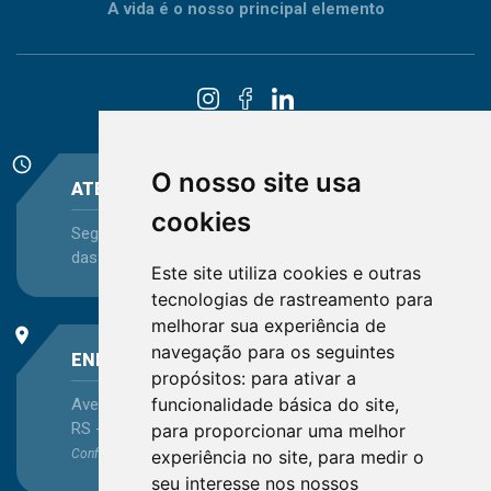
A vida é o nosso principal elemento
schedule
O nosso site usa
ATENDIMENTO
cookies
Segunda-feira a Sexta-feira - das 08:30 às 12:15 e
das 13:30 às 16:45
Este site utiliza cookies e outras
tecnologias de rastreamento para
melhorar sua experiência de
place
navegação para os seguintes
ENDEREÇO
propósitos:
para ativar a
funcionalidade básica do site
,
Avenida Itaqui, 45, Bairro Petrópolis, Porto Alegre -
RS - CEP 90460-140
para proporcionar uma melhor
experiência no site
,
para medir o
Confira as demais
localizações
no Estado
seu interesse nos nossos