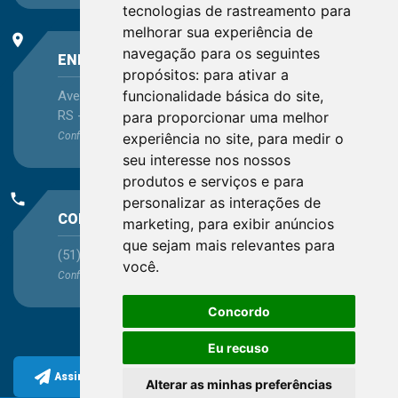
tecnologias de rastreamento para
melhorar sua experiência de
place
navegação para os seguintes
ENDEREÇO
propósitos:
para ativar a
funcionalidade básica do site
,
Avenida Itaqui, 45, Bairro Petrópolis, Porto Alegre -
RS - CEP 90460-140
para proporcionar uma melhor
experiência no site
,
para medir o
Confira as demais
localizações
no Estado
seu interesse nos nossos
produtos e serviços e para
phone
personalizar as interações de
CONTATO
marketing
,
para exibir anúncios
que sejam mais relevantes para
(51) 3330-5659
você
.
Confira os e-mails
aqui
Concordo
Eu recuso
Assine a nossa newsletter
Alterar as minhas preferências