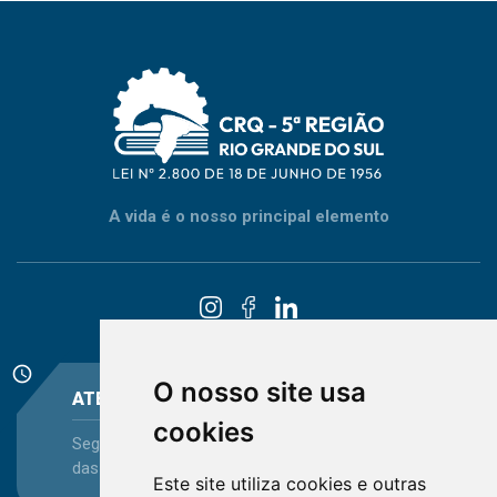
A vida é o nosso principal elemento
schedule
O nosso site usa
ATENDIMENTO
cookies
Segunda-feira a Sexta-feira - das 08:30 às 12:15 e
das 13:30 às 16:45
Este site utiliza cookies e outras