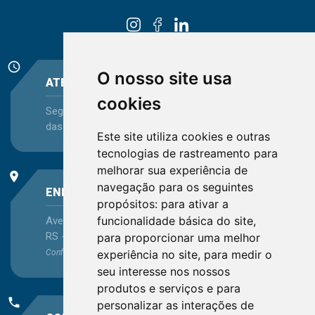
schedule
O nosso site usa
ATENDIMENTO
cookies
Segunda-feira a Sexta-feira - das 08:30 às 12:15 e
das 13:30 às 16:45
Este site utiliza cookies e outras
tecnologias de rastreamento para
melhorar sua experiência de
place
navegação para os seguintes
ENDEREÇO
propósitos:
para ativar a
funcionalidade básica do site
,
Avenida Itaqui, 45, Bairro Petrópolis, Porto Alegre -
RS - CEP 90460-140
para proporcionar uma melhor
experiência no site
,
para medir o
Confira as demais
localizações
no Estado
seu interesse nos nossos
produtos e serviços e para
phone
personalizar as interações de