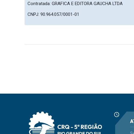
Contratada: GRAFICA E EDITORA GAUCHA LTDA
CNPJ: 90.964.057/0001-01
schedule
A
S