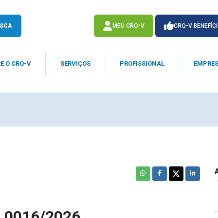
SCA
MEU CRQ-V
CRQ-V BENEFÍC
E O CRQ-V
SERVIÇOS
PROFISSIONAL
EMPRE
ACESSE
ACESSE
 0016/2026