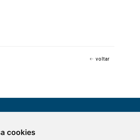
voltar
CONTATO
sa cookies
Assine a nossa
(51) 3330-5659
newsletter