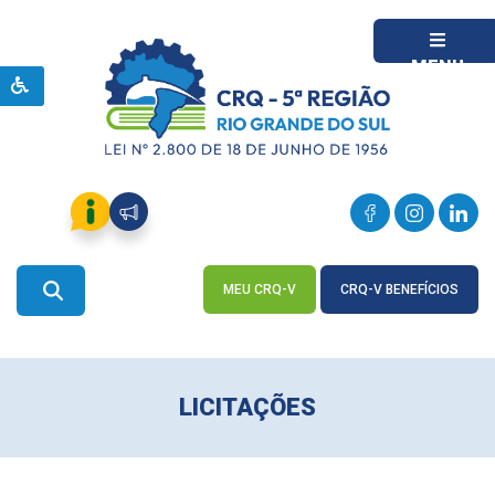
MENU
MEU CRQ-V
CRQ-V BENEFÍCIOS
ACESSE
ACESSE
LICITAÇÕES