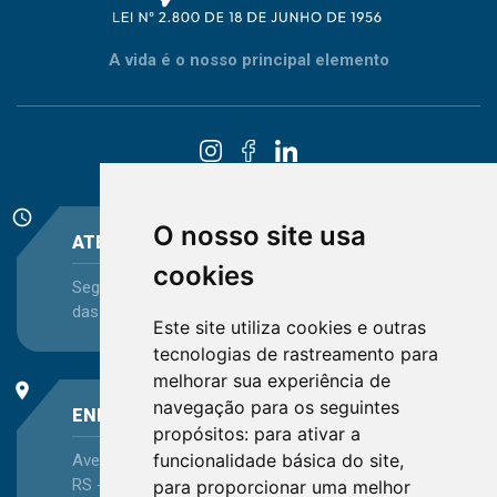
A vida é o nosso principal elemento
schedule
O nosso site usa
ATENDIMENTO
cookies
Segunda-feira a Sexta-feira - das 08:30 às 12:15 e
das 13:30 às 16:45
Este site utiliza cookies e outras
tecnologias de rastreamento para
melhorar sua experiência de
place
navegação para os seguintes
ENDEREÇO
propósitos:
para ativar a
funcionalidade básica do site
,
Avenida Itaqui, 45, Bairro Petrópolis, Porto Alegre -
RS - CEP 90460-140
para proporcionar uma melhor