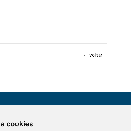
voltar
CONTATO
sa cookies
Assine a nossa
(51) 3330-5659
newsletter