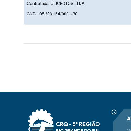
Contratada:
CLICFOTOS LTDA
CNPJ: 05.203.164/0001-30
schedule
A
S