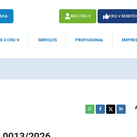
SCA
MEU CRQ-V
CRQ-V BENEFÍC
E O CRQ-V
SERVIÇOS
PROFISSIONAL
EMPRE
ACESSE
ACESSE
 0013/2026