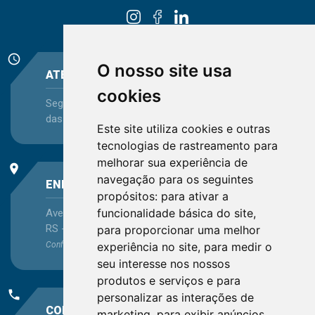
schedule
O nosso site usa
ATENDIMENTO
cookies
Segunda-feira a Sexta-feira - das 08:30 às 12:15 e
das 13:30 às 16:45
Este site utiliza cookies e outras
tecnologias de rastreamento para
melhorar sua experiência de
place
navegação para os seguintes
ENDEREÇO
propósitos:
para ativar a
funcionalidade básica do site
,
Avenida Itaqui, 45, Bairro Petrópolis, Porto Alegre -
RS - CEP 90460-140
para proporcionar uma melhor
experiência no site
,
para medir o
Confira as demais
localizações
no Estado
seu interesse nos nossos
produtos e serviços e para
phone
personalizar as interações de
CONTATO
marketing
,
para exibir anúncios