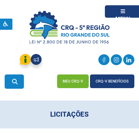
MENU
MEU CRQ-V
CRQ-V BENEFÍCIOS
ACESSE
ACESSE
LICITAÇÕES