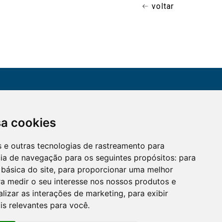
voltar
CONTATO
sa cookies
Assine a nossa
(51) 3330-5659
newsletter
es e outras tecnologias de rastreamento para
Confira os e-mails
aqui
cia de navegação para os seguintes propósitos:
para
 básica do site
,
para proporcionar uma melhor
a medir o seu interesse nos nossos produtos e
alizar as interações de marketing
,
para exibir
is relevantes para você
.