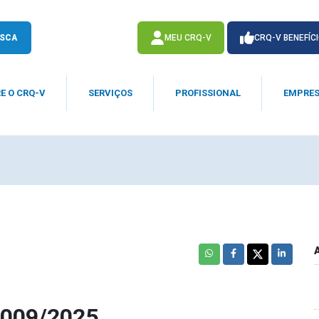
SCA
MEU CRQ-V
CRQ-V BENEFÍC
E O CRQ-V
SERVIÇOS
PROFISSIONAL
EMPRE
ACESSE
ACESSE
º 009/2025