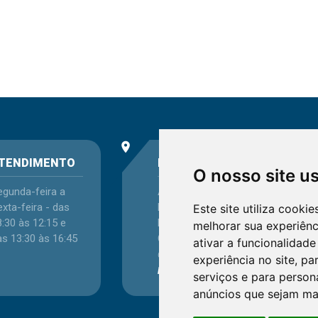
place
phone
TENDIMENTO
ENDEREÇO
O nosso site u
egunda-feira a
Avenida Itaqui, 45,
xta-feira - das
Bairro Petrópolis,
Este site utiliza cooki
:30 às 12:15 e
Porto Alegre - RS -
melhorar sua experiên
as 13:30 às 16:45
CEP 90460-140
ativar a funcionalidade
Confira as demais
experiência no site
,
par
localizações
no Estado
serviços e para person
anúncios que sejam ma