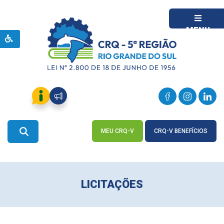
MENU
MEU CRQ-V
CRQ-V BENEFÍCIOS
ACESSE
ACESSE
LICITAÇÕES