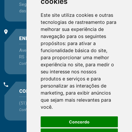
cookies
Segunda-feira a Sexta-feira - das 08:30 às 12:15 e
das 13:30 às 16:45
Este site utiliza cookies e outras
tecnologias de rastreamento para
melhorar sua experiência de
place
navegação para os seguintes
ENDEREÇO
propósitos:
para ativar a
funcionalidade básica do site
,
Avenida Itaqui, 45, Bairro Petrópolis, Porto Alegre -
RS - CEP 90460-140
para proporcionar uma melhor
experiência no site
,
para medir o
Confira as demais
localizações
no Estado
seu interesse nos nossos
produtos e serviços e para
phone
personalizar as interações de
CONTATO
marketing
,
para exibir anúncios
que sejam mais relevantes para
(51) 3330-5659
você
.
Confira os e-mails
aqui
Concordo