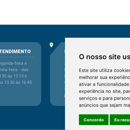
place
phone
TENDIMENTO
ENDEREÇO
O nosso site u
egunda-feira a
Avenida Itaqui, 45,
xta-feira - das
Bairro Petrópolis,
Este site utiliza cooki
:30 às 12:15 e
Porto Alegre - RS -
melhorar sua experiên
as 13:30 às 16:45
CEP 90460-140
ativar a funcionalidade
Confira as demais
experiência no site
,
par
localizações
no Estado
serviços e para person
anúncios que sejam ma
Concordo
Eu recu