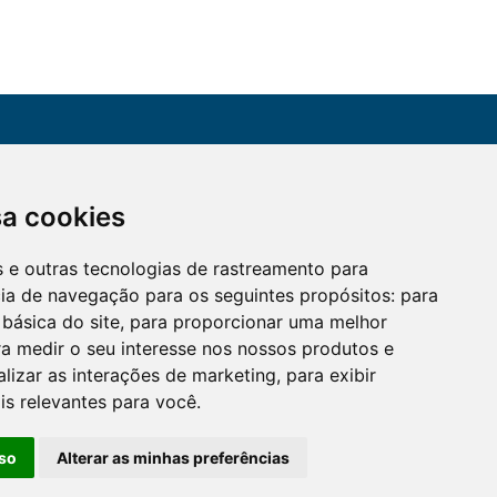
CONTATO
sa cookies
Assine a nossa
(51) 3330-5659
newsletter
es e outras tecnologias de rastreamento para
Confira os e-mails
aqui
cia de navegação para os seguintes propósitos:
para
 básica do site
,
para proporcionar uma melhor
a medir o seu interesse nos nossos produtos e
alizar as interações de marketing
,
para exibir
is relevantes para você
.
so
Alterar as minhas preferências