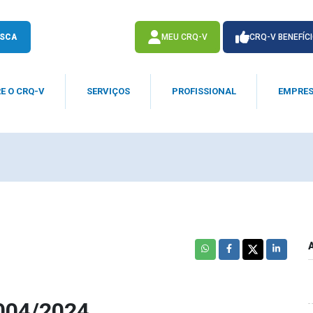
SCA
MEU CRQ-V
CRQ-V BENEFÍC
E O CRQ-V
SERVIÇOS
PROFISSIONAL
EMPRE
ACESSE
ACESSE
004/2024