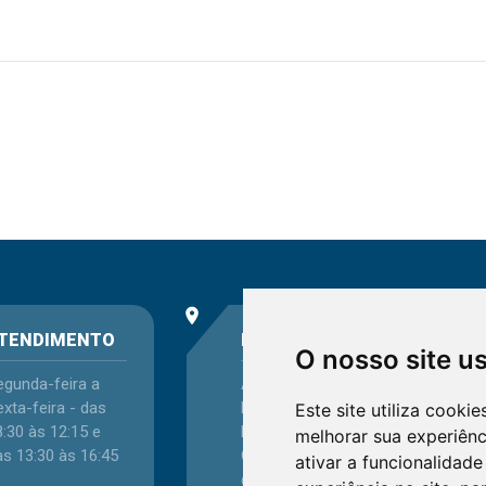
place
phone
TENDIMENTO
ENDEREÇO
O nosso site u
egunda-feira a
Avenida Itaqui, 45,
xta-feira - das
Bairro Petrópolis,
Este site utiliza cooki
:30 às 12:15 e
Porto Alegre - RS -
melhorar sua experiên
as 13:30 às 16:45
CEP 90460-140
ativar a funcionalidade
Confira as demais