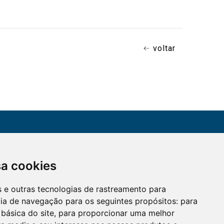
voltar
CONTATO
sa cookies
Assine a nossa
(51) 3330-5659
newsletter
es e outras tecnologias de rastreamento para
Confira os e-mails
aqui
cia de navegação para os seguintes propósitos:
para
 básica do site
,
para proporcionar uma melhor