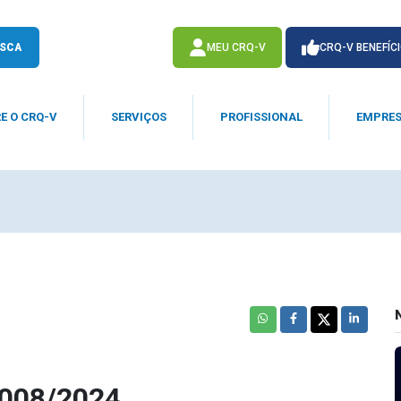
SCA
MEU CRQ-V
CRQ-V BENEFÍC
E O CRQ-V
SERVIÇOS
PROFISSIONAL
EMPRE
ACESSE
ACESSE
 008/2024