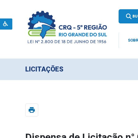
BU
SOBR
LICITAÇÕES
print
Dispensa de Licitação n°