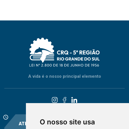
A vida é o nosso principal elemento
schedule
O nosso site usa
ATENDIMENTO