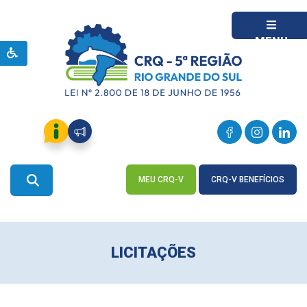
MENU
MEU CRQ-V
CRQ-V BENEFÍCIOS
ACESSE
ACESSE
LICITAÇÕES