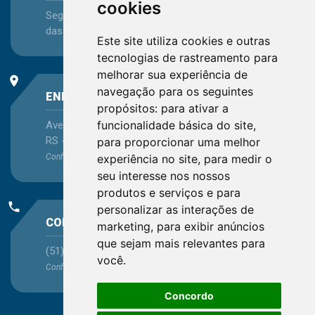
cookies
Segunda-feira a Sexta-feira - das 08:30 às 12:15 e
das 13:30 às 16:45
Este site utiliza cookies e outras
tecnologias de rastreamento para
melhorar sua experiência de
place
navegação para os seguintes
ENDEREÇO
propósitos:
para ativar a
funcionalidade básica do site
,
Avenida Itaqui, 45, Bairro Petrópolis, Porto Alegre -
RS - CEP 90460-140
para proporcionar uma melhor
experiência no site
,
para medir o
Confira as demais
localizações
no Estado
seu interesse nos nossos
produtos e serviços e para
phone
personalizar as interações de
CONTATO
marketing
,
para exibir anúncios
que sejam mais relevantes para
(51) 3330-5659
você
.
Confira os e-mails
aqui
Concordo