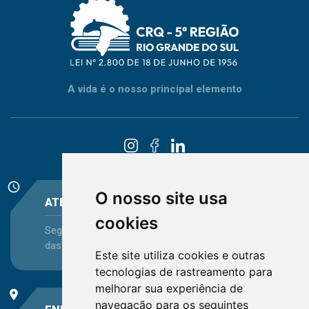
A vida é o nosso principal elemento
schedule
O nosso site usa
ATENDIMENTO
cookies
Segunda-feira a Sexta-feira - das 08:30 às 12:15 e
das 13:30 às 16:45
Este site utiliza cookies e outras
tecnologias de rastreamento para
melhorar sua experiência de
place
navegação para os seguintes