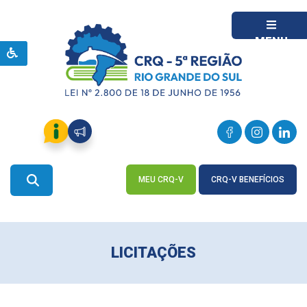
MENU
MEU CRQ-V
CRQ-V BENEFÍCIOS
ACESSE
ACESSE
LICITAÇÕES