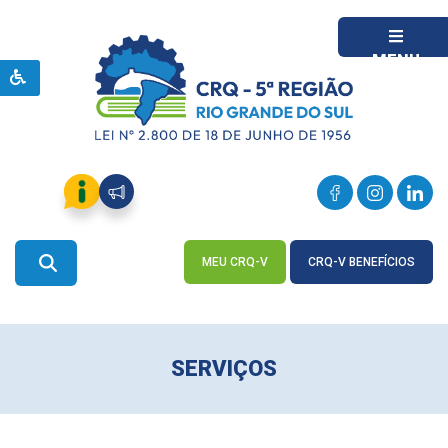
MENU
MEU CRQ-V
CRQ-V BENEFÍCIOS
ACESSE
ACESSE
SERVIÇOS