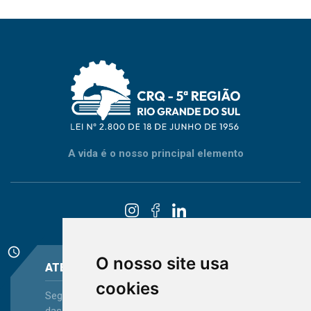
A vida é o nosso principal elemento
schedule
O nosso site usa
ATENDIMENTO
cookies
Segunda-feira a Sexta-feira - das 08:30 às 12:15 e