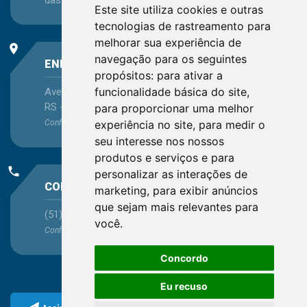
das 13:30 às 16:45
Este site utiliza cookies e outras
tecnologias de rastreamento para
melhorar sua experiência de
place
navegação para os seguintes
ENDEREÇO
propósitos:
para ativar a
funcionalidade básica do site
,
Avenida Itaqui, 45, Bairro Petrópolis, Porto Alegre -
RS - CEP 90460-140
para proporcionar uma melhor
experiência no site
,
para medir o
Confira as demais
localizações
no Estado
seu interesse nos nossos
produtos e serviços e para
phone
personalizar as interações de
CONTATO
marketing
,
para exibir anúncios
que sejam mais relevantes para
(51) 3330-5659
você
.
Confira os e-mails
aqui
Concordo
Eu recuso