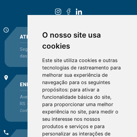
schedule
O nosso site usa
ATENDIMENTO
cookies
Segunda-feira a Sexta-feira - das 08:30 às 12:15 e
das 13:30 às 16:45
Este site utiliza cookies e outras
tecnologias de rastreamento para
melhorar sua experiência de
place
navegação para os seguintes
ENDEREÇO
propósitos:
para ativar a
funcionalidade básica do site
,
Avenida Itaqui, 45, Bairro Petrópolis, Porto Alegre -
RS - CEP 90460-140
para proporcionar uma melhor
experiência no site
,
para medir o
Confira as demais
localizações
no Estado
seu interesse nos nossos
produtos e serviços e para
phone
personalizar as interações de