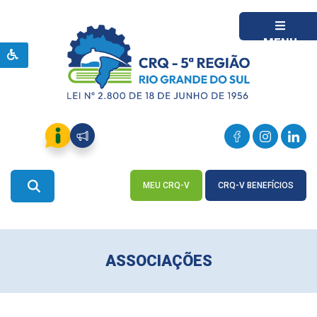
MENU
MEU CRQ-V
CRQ-V BENEFÍCIOS
ACESSE
ACESSE
ASSOCIAÇÕES