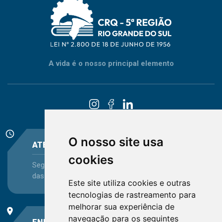
A vida é o nosso principal elemento
schedule
O nosso site usa
ATENDIMENTO
cookies
Segunda-feira a Sexta-feira - das 08:30 às 12:15 e
das 13:30 às 16:45
Este site utiliza cookies e outras
tecnologias de rastreamento para
melhorar sua experiência de
place
navegação para os seguintes