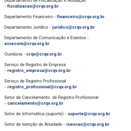
Departamento de Fiscalização e Autuação
-
fiscalizacao@crqv.org.br
Departamento Financeiro -
financeiro@crqv.org.br
Departamento Jurídico -
juridico@crqv.org.br
Departamento de Comunicação e Eventos -
assecom@crqv.org.br
Ouvidoria -
crqv@crqv.org.br
Serviço de Registro de Empresa
-
registro_empresa@crqv.org.br
Serviço de Registro Profissional
-
registro_profissional@crqv.org.br
Setor de Cancelamento de Registro Profissional
-
cancelamento@crqv.org.br
Setor de Informática (suporte) -
suporte@crqv.org.br
Setor de Isenção de Anuidade -
isencao@crqv.org.br