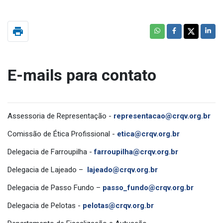
print
E-mails para contato
Assessoria de Representação -
representacao@crqv.org.br
Comissão de Ética Profissional -
etica@crqv.org.br
Delegacia de Farroupilha -
farroupilha@crqv.org.br
Delegacia de Lajeado –
lajeado@crqv.org.br
Delegacia de Passo Fundo –
passo_fundo@crqv.org.br
Delegacia de Pelotas -
pelotas@crqv.org.br