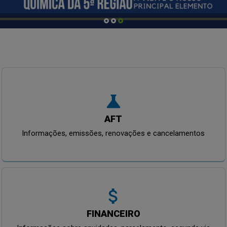
science
AFT
Informações, emissões, renovações e cancelamentos
attach_money
FINANCEIRO