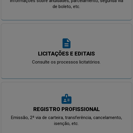
Informações sobre anuidades, parcelamento, segunda via
de boleto, etc.
description
LICITAÇÕES E EDITAIS
Consulte os processos licitatórios.
badge
REGISTRO PROFISSIONAL
Emissão, 2ª via de carteira, transferência, cancelamento,
isenção, etc.