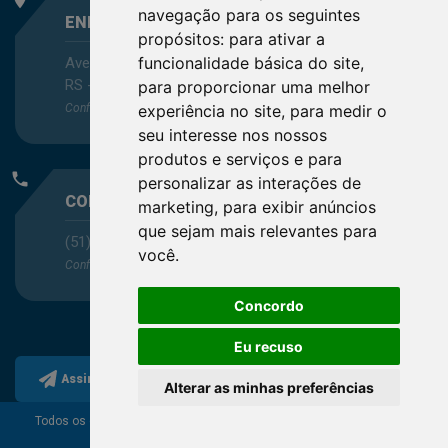
navegação para os seguintes
ENDEREÇO
propósitos:
para ativar a
funcionalidade básica do site
,
Avenida Itaqui, 45, Bairro Petrópolis, Porto Alegre -
RS - CEP 90460-140
para proporcionar uma melhor
Confira as demais
localizações
no Estado
experiência no site
,
para medir o
seu interesse nos nossos
produtos e serviços e para
phone
personalizar as interações de
CONTATO
marketing
,
para exibir anúncios
que sejam mais relevantes para
(51) 3330-5659
você
.
Confira os e-mails
aqui
Concordo
Eu recuso
Assine a nossa newsletter
Alterar as minhas preferências
Todos os direitos reservados ao Conselho Regional de
Química da 5ª Região.